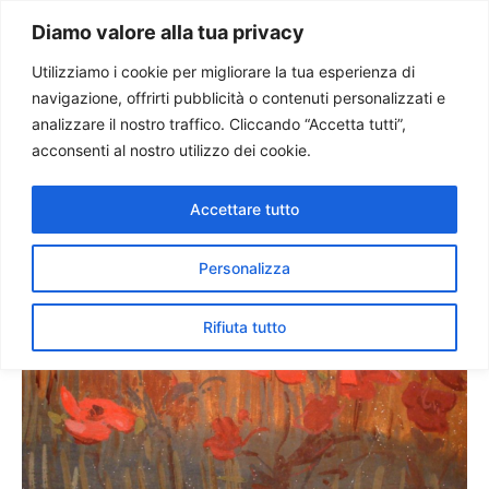
Paolo Ondarza
Diamo valore alla tua privacy
Utilizziamo i cookie per migliorare la tua esperienza di
navigazione, offrirti pubblicità o contenuti personalizzati e
La “Storia del Pane” di
analizzare il nostro traffico. Cliccando “Accetta tutti”,
Biagio Biagetti: un omaggio
acconsenti al nostro utilizzo dei cookie.
ai Campi Marchigiani
Accettare tutto
Personalizza
Rifiuta tutto