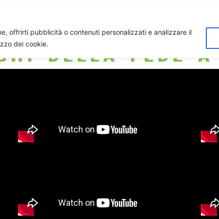
Home
Biagio Biagetti
Contatti
I 
, offrirti pubblicità o contenuti personalizzati e analizzare il
lizzo dei cookie.
GHI DELLA FEDE 