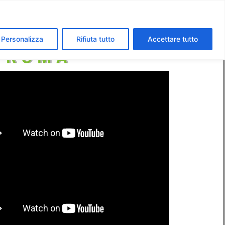
segreti dei Musei Vaticani
I luoghi della fede a Roma
Personalizza
Rifiuta tutto
Accettare tutto
A ROMA