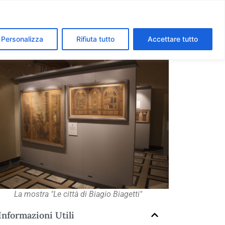
segreti dei Musei Vaticani
I luoghi della fede a Roma
Personalizza
Rifiuta tutto
Accettare tutto
La mostra "Le città di Biagio Biagetti"
Informazioni Utili