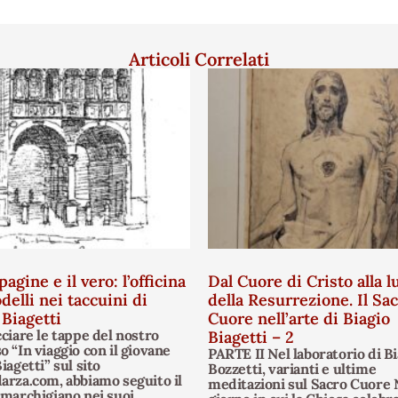
Articoli Correlati
pagine e il vero: l’officina
Dal Cuore di Cristo alla l
delli nei taccuini di
della Resurrezione. Il Sa
 Biagetti
Cuore nell’arte di Biagio
cciare le tappe del nostro
Biagetti – 2
o “In viaggio con il giovane
PARTE II Nel laboratorio di Bi
iagetti” sul sito
Bozzetti, varianti e ultime
arza.com, abbiamo seguito il
meditazioni sul Sacro Cuore 
 marchigiano nei suoi