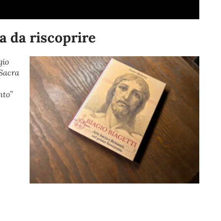
ra da riscoprire
gio
 Sacra
nto”