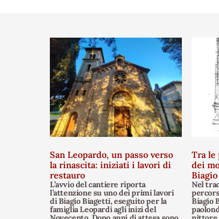
San Leopardo, un passo verso
Tra le 
la rinascita: iniziati i lavori di
dei mo
restauro
Biagio
L’avvio del cantiere riporta
Nel tra
l’attenzione su uno dei primi lavori
percors
di Biagio Biagetti, eseguito per la
Biagio B
famiglia Leopardi agli inizi del
paolond
Novecento. Dopo anni di attesa sono
pittore