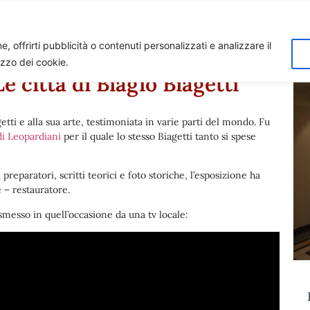
Home
Biagio Biagetti
Contatti
I 
, offrirti pubblicità o contenuti personalizzati e analizzare il
lizzo dei cookie.
 città di Biagio Biagetti”
etti e alla sua arte, testimoniata in varie parti del mondo. Fu
di Leopardiani
per il quale lo stesso Biagetti tanto si spese
preparatori, scritti teorici e foto storiche, l’esposizione ha
 – restauratore.
messo in quell’occasione da una tv locale: