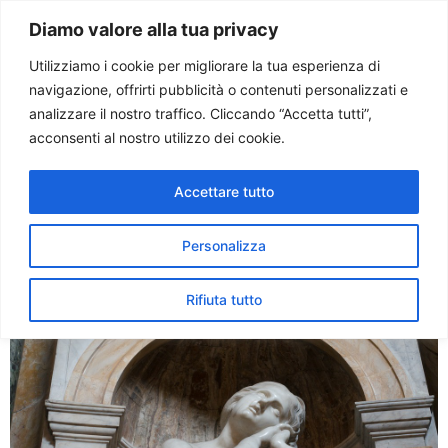
Paolo Ondarza
Diamo valore alla tua privacy
Utilizziamo i cookie per migliorare la tua esperienza di
navigazione, offrirti pubblicità o contenuti personalizzati e
Tag:
22 luglio
analizzare il nostro traffico. Cliccando “Accetta tutti”,
acconsenti al nostro utilizzo dei cookie.
Elevata a Festa la memoria
Accettare tutto
di Santa Maria Maddalena.
La decisione del Papa
Personalizza
Rifiuta tutto