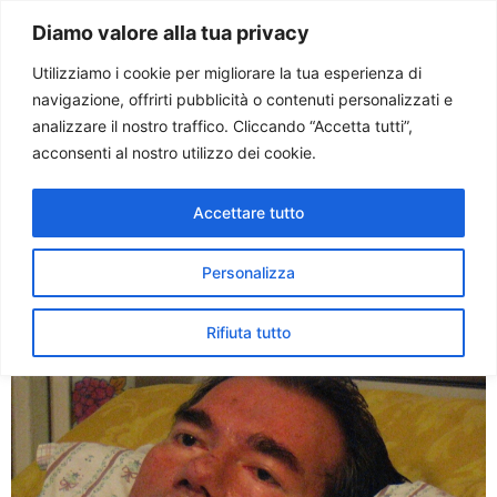
Paolo Ondarza
Diamo valore alla tua privacy
Utilizziamo i cookie per migliorare la tua esperienza di
navigazione, offrirti pubblicità o contenuti personalizzati e
Tag:
ACCANIMENTO
analizzare il nostro traffico. Cliccando “Accetta tutti”,
acconsenti al nostro utilizzo dei cookie.
TERAPEUTICO
Accettare tutto
Morto Piergiorgio Welby.
Medico stacca la spina
Personalizza
Rifiuta tutto