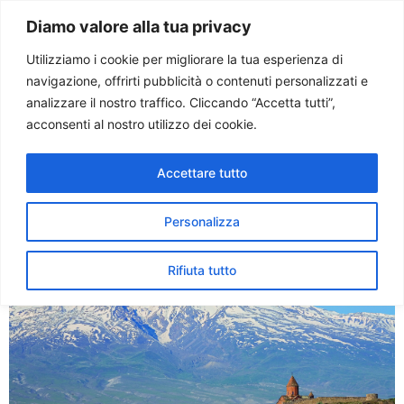
Paolo Ondarza
Diamo valore alla tua privacy
Utilizziamo i cookie per migliorare la tua esperienza di
navigazione, offrirti pubblicità o contenuti personalizzati e
Tag:
armenia
analizzare il nostro traffico. Cliccando “Accetta tutti”,
acconsenti al nostro utilizzo dei cookie.
Papa in Armenia a giugno: la
Accettare tutto
gioia della comunità armena
Personalizza
Rifiuta tutto