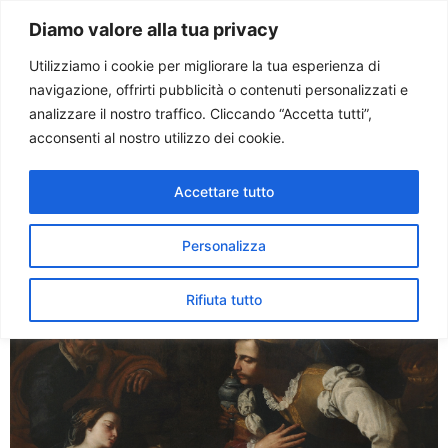
Paolo Ondarza
Diamo valore alla tua privacy
Utilizziamo i cookie per migliorare la tua esperienza di
navigazione, offrirti pubblicità o contenuti personalizzati e
Tag:
artemisia
analizzare il nostro traffico. Cliccando “Accetta tutti”,
acconsenti al nostro utilizzo dei cookie.
gentileschi
Accettare tutto
Artemisia e la Bellezza
salvifica dell’Adorazione dei
Personalizza
Magi
Rifiuta tutto