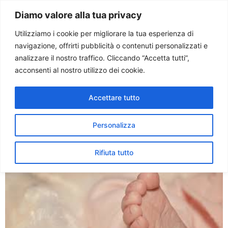
Paolo Ondarza
Diamo valore alla tua privacy
Utilizziamo i cookie per migliorare la tua esperienza di
navigazione, offrirti pubblicità o contenuti personalizzati e
Tag:
bambini
analizzare il nostro traffico. Cliccando “Accetta tutti”,
acconsenti al nostro utilizzo dei cookie.
prematuri
Accettare tutto
Giornata neonato
pretermine. Bellieni: il feto è
Personalizza
un bambino
Rifiuta tutto