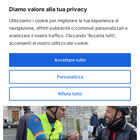
Paolo Ondarza
Diamo valore alla tua privacy
Utilizziamo i cookie per migliorare la tua esperienza di
navigazione, offrirti pubblicità o contenuti personalizzati e
Tag:
bicicletta
analizzare il nostro traffico. Cliccando “Accetta tutti”,
acconsenti al nostro utilizzo dei cookie.
Due ruote e sette chiese. In
Accettare tutto
bicicletta sulle orme di san
Filippo Neri
Personalizza
Rifiuta tutto