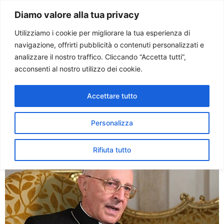
Paolo Ondarza
Diamo valore alla tua privacy
Utilizziamo i cookie per migliorare la tua esperienza di
navigazione, offrirti pubblicità o contenuti personalizzati e
Tag:
card. filoni
analizzare il nostro traffico. Cliccando “Accetta tutti”,
acconsenti al nostro utilizzo dei cookie.
Sinodo. Card. Filoni: grande
Accettare tutto
esempio di forza e unità da
famiglie irachene
Personalizza
Rifiuta tutto