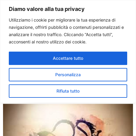
Paolo Ondarza
Diamo valore alla tua privacy
Utilizziamo i cookie per migliorare la tua esperienza di
navigazione, offrirti pubblicità o contenuti personalizzati e
Tag:
card. muller
analizzare il nostro traffico. Cliccando “Accetta tutti”,
acconsenti al nostro utilizzo dei cookie.
Card. Müller: non lasciarsi
Accettare tutto
confondere da ideologie,
senza famiglia non c’è
Personalizza
futuro
Rifiuta tutto