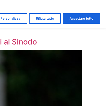
segreti dei Musei Vaticani
I luoghi della fede a Roma
Personalizza
Rifiuta tutto
Accettare tutto
ni al Sinodo