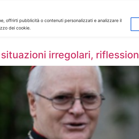
Home
Biagio Biagetti
Contatti
I 
, offrirti pubblicità o contenuti personalizzati e analizzare il
lizzo dei cookie.
ituazioni irregolari, riflessio