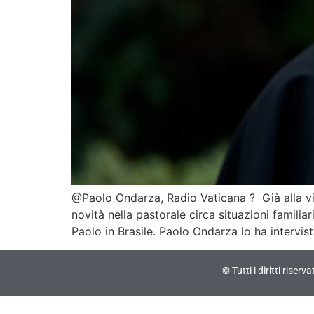
@Paolo Ondarza, Radio Vaticana ? Già alla vigi
novità nella pastorale circa situazioni familia
Paolo in Brasile. Paolo Ondarza lo ha interv
© Tutti i diritti riser