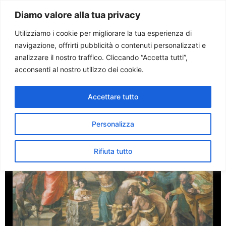
Paolo Ondarza
Diamo valore alla tua privacy
Utilizziamo i cookie per migliorare la tua esperienza di
navigazione, offrirti pubblicità o contenuti personalizzati e
Tag:
cartoni
analizzare il nostro traffico. Cliccando “Accetta tutti”,
acconsenti al nostro utilizzo dei cookie.
“Dentro” i Cartoni di
Accettare tutto
Raffaello
Personalizza
Rifiuta tutto