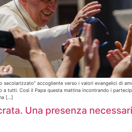
ecolarizzato” accogliente verso i valori evangelici di amo
o a tutti. Così il Papa questa mattina incontrando i parteci
ha […]
rata. Una presenza necessari