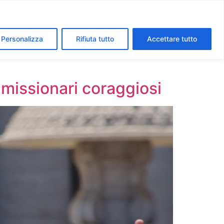
segreti dei Musei Vaticani
I luoghi della fede a Roma
Personalizza
Rifiuta tutto
Accettare tutto
 missionari coraggiosi