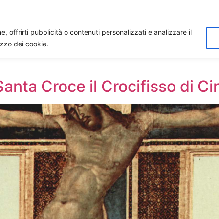
Home
Biagio Biagetti
Contatti
I 
, offrirti pubblicità o contenuti personalizzati e analizzare il
lizzo dei cookie.
 Santa Croce il Crocifisso di 