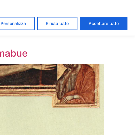
segreti dei Musei Vaticani
I luoghi della fede a Roma
Personalizza
Rifiuta tutto
Accettare tutto
Cimabue