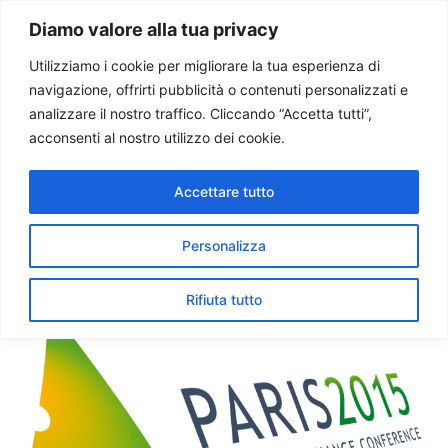
Paolo Ondarza
Diamo valore alla tua privacy
Utilizziamo i cookie per migliorare la tua esperienza di
navigazione, offrirti pubblicità o contenuti personalizzati e
Tag:
conferenza
analizzare il nostro traffico. Cliccando “Accetta tutti”,
acconsenti al nostro utilizzo dei cookie.
clima
Accettare tutto
Appello di cardinali e
patriarchi per conferenza
Personalizza
clima Parigi
Rifiuta tutto