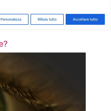
segreti dei Musei Vaticani
I luoghi della fede a Roma
Personalizza
Rifiuta tutto
Accettare tutto
e?