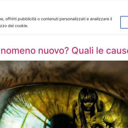
Home
Biagio Biagetti
Contatti
I 
, offrirti pubblicità o contenuti personalizzati e analizzare il
lizzo dei cookie.
Fenomeno nuovo? Quali le caus