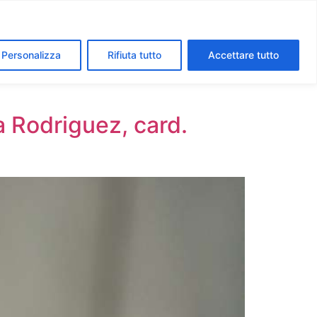
segreti dei Musei Vaticani
I luoghi della fede a Roma
Personalizza
Rifiuta tutto
Accettare tutto
a Rodriguez, card.