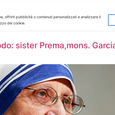
Home
Biagio Biagetti
Contatti
I 
, offrirti pubblicità o contenuti personalizzati e analizzare il
lizzo dei cookie.
do: sister Prema,mons. Garci