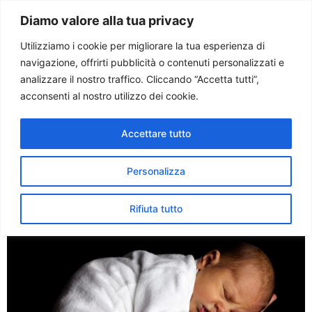
Paolo Ondarza
Diamo valore alla tua privacy
Utilizziamo i cookie per migliorare la tua esperienza di
navigazione, offrirti pubblicità o contenuti personalizzati e
Tag:
culle per la vita
analizzare il nostro traffico. Cliccando “Accetta tutti”,
acconsenti al nostro utilizzo dei cookie.
20 anni di culle per la vita.
Accettare tutto
Carlo Casini: la vita non si
può gettare in un
Personalizza
cassonetto
Rifiuta tutto