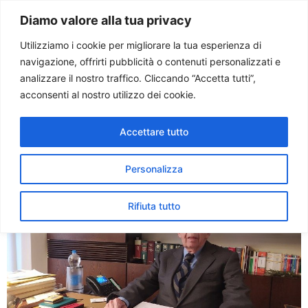
Paolo Ondarza
Diamo valore alla tua privacy
Utilizziamo i cookie per migliorare la tua esperienza di
navigazione, offrirti pubblicità o contenuti personalizzati e
Tag:
dialogo
analizzare il nostro traffico. Cliccando “Accetta tutti”,
acconsenti al nostro utilizzo dei cookie.
Leone Pontecorvo. Sfuggito
Accettare tutto
al nazismo, grazie alla
Chiesa
Personalizza
Rifiuta tutto