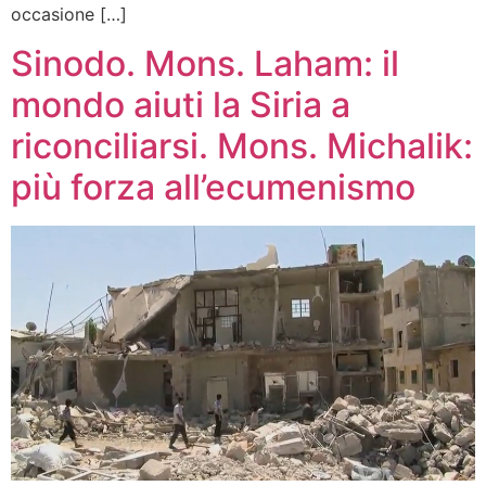
occasione […]
Sinodo. Mons. Laham: il
mondo aiuti la Siria a
riconciliarsi. Mons. Michalik:
più forza all’ecumenismo