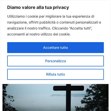
Paolo Ondarza
Diamo valore alla tua privacy
Utilizziamo i cookie per migliorare la tua esperienza di
navigazione, offrirti pubblicità o contenuti personalizzati e
Tag:
diaspora
analizzare il nostro traffico. Cliccando “Accetta tutti”,
acconsenti al nostro utilizzo dei cookie.
Sinodo Africa. I cattolici in
Accettare tutto
Egitto, minoranza e lievito
per l’evangelizzazione
Personalizza
Rifiuta tutto