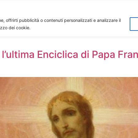
Home
Biagio Biagetti
Contatti
I 
, offrirti pubblicità o contenuti personalizzati e analizzare il
lizzo dei cookie.
l’ultima Enciclica di Papa Fran