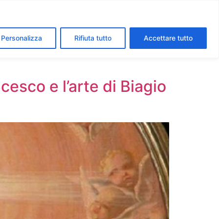
segreti dei Musei Vaticani
I luoghi della fede a Roma
Personalizza
Rifiuta tutto
Accettare tutto
cesco e l’arte di Biagio