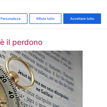
segreti dei Musei Vaticani
I luoghi della fede a Roma
Personalizza
Rifiuta tutto
Accettare tutto
è il perdono