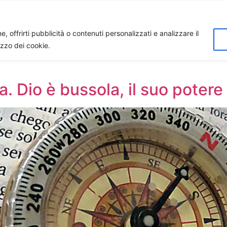
Home
Biagio Biagetti
Contatti
I 
, offrirti pubblicità o contenuti personalizzati e analizzare il
lizzo dei cookie.
 Dio è bussola, il suo potere 