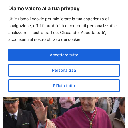
Paolo Ondarza
Diamo valore alla tua privacy
Utilizziamo i cookie per migliorare la tua esperienza di
navigazione, offrirti pubblicità o contenuti personalizzati e
Tag:
Dostoevskij
analizzare il nostro traffico. Cliccando “Accetta tutti”,
acconsenti al nostro utilizzo dei cookie.
Il ricordo di mons. Carlo
Accettare tutto
Chenis, una vita per l’arte
Personalizza
Rifiuta tutto