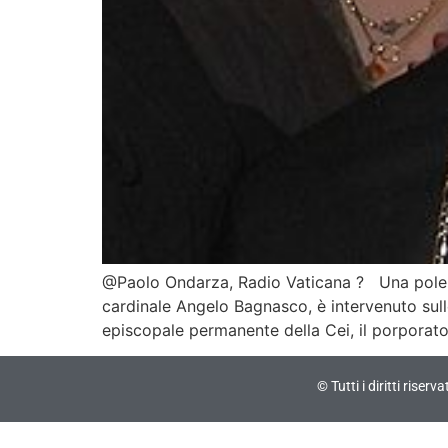
@Paolo Ondarza, Radio Vaticana ? Una polemic
cardinale Angelo Bagnasco, è intervenuto sulle
episcopale permanente della Cei, il porporat
© Tutti i diritti riser