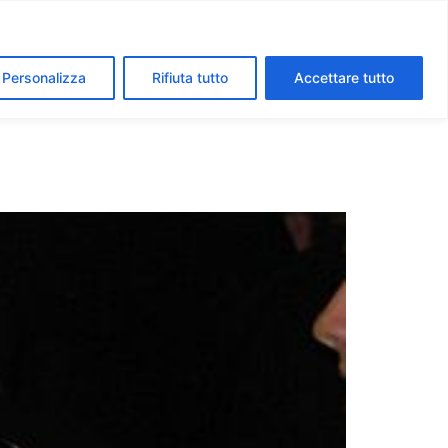
segreti dei Musei Vaticani
I luoghi della fede a Roma
Personalizza
Rifiuta tutto
Accettare tutto