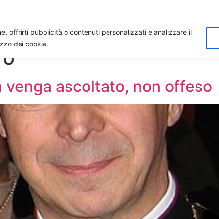
Home
Biagio Biagetti
Contatti
I 
, offrirti pubblicità o contenuti personalizzati e analizzare il
lizzo dei cookie.
ro
a venga ascoltato, non offeso