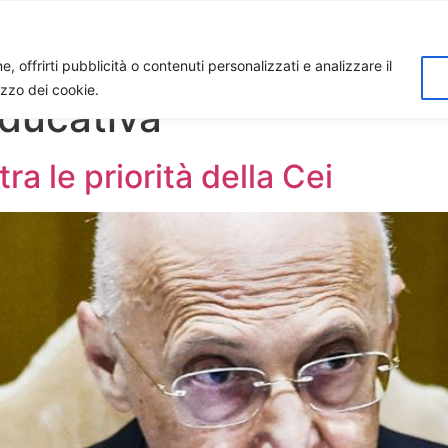
Home
Biagio Biagetti
Contatti
I 
, offrirti pubblicità o contenuti personalizzati e analizzare il
lizzo dei cookie.
ducativa
a le priorità della Cei