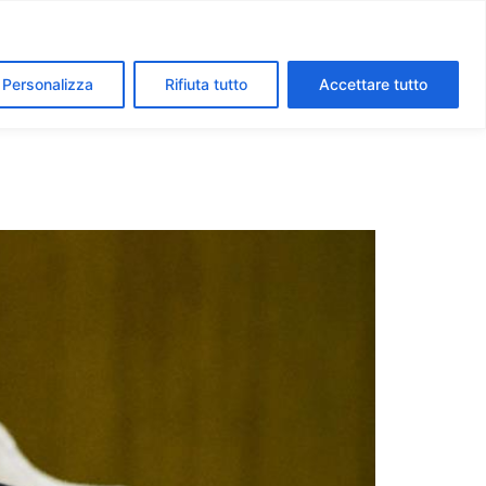
segreti dei Musei Vaticani
I luoghi della fede a Roma
Personalizza
Rifiuta tutto
Accettare tutto