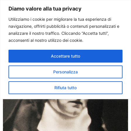
Paolo Ondarza
Diamo valore alla tua privacy
Utilizziamo i cookie per migliorare la tua esperienza di
navigazione, offrirti pubblicità o contenuti personalizzati e
Tag:
europa
analizzare il nostro traffico. Cliccando “Accetta tutti”,
acconsenti al nostro utilizzo dei cookie.
Edith Stein, una luce per
Accettare tutto
l’Europa
Personalizza
Rifiuta tutto