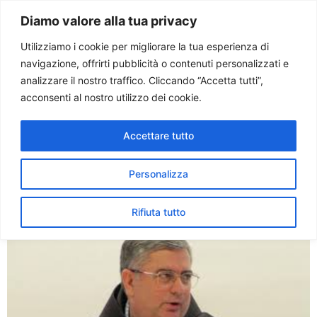
Paolo Ondarza
Diamo valore alla tua privacy
Utilizziamo i cookie per migliorare la tua esperienza di
navigazione, offrirti pubblicità o contenuti personalizzati e
Tag:
frati minori
analizzare il nostro traffico. Cliccando “Accetta tutti”,
acconsenti al nostro utilizzo dei cookie.
Padre Carballo: San
Accettare tutto
Francesco, non un
rivoluzionario politico ma
Personalizza
del Vangelo
Rifiuta tutto