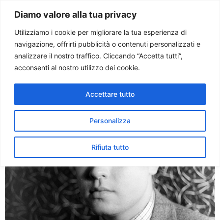
Paolo Ondarza
Diamo valore alla tua privacy
Utilizziamo i cookie per migliorare la tua esperienza di
navigazione, offrirti pubblicità o contenuti personalizzati e
Tag:
hollywood
analizzare il nostro traffico. Cliccando “Accetta tutti”,
acconsenti al nostro utilizzo dei cookie.
100.mo nascita Orson
Accettare tutto
Welles. Il ricordo del
fotografo amico Maggi
Personalizza
Rifiuta tutto