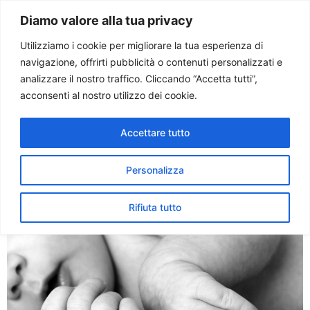
Paolo Ondarza
Diamo valore alla tua privacy
Utilizziamo i cookie per migliorare la tua esperienza di
navigazione, offrirti pubblicità o contenuti personalizzati e
Tag:
immigrati
analizzare il nostro traffico. Cliccando “Accetta tutti”,
acconsenti al nostro utilizzo dei cookie.
Calano le nascite, anche tra
Accettare tutto
immigrati. Forum Famiglie:
segnale allarmante
Personalizza
Rifiuta tutto