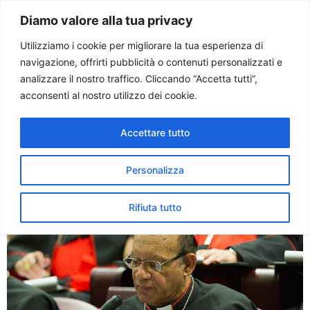
Paolo Ondarza
Diamo valore alla tua privacy
Utilizziamo i cookie per migliorare la tua esperienza di
navigazione, offrirti pubblicità o contenuti personalizzati e
Tag:
india
analizzare il nostro traffico. Cliccando “Accetta tutti”,
acconsenti al nostro utilizzo dei cookie.
Sinodo. Matrimoni misti.
Accettare tutto
Questione cruciale in Asia.
Intervista al card. Gracias
Personalizza
Rifiuta tutto