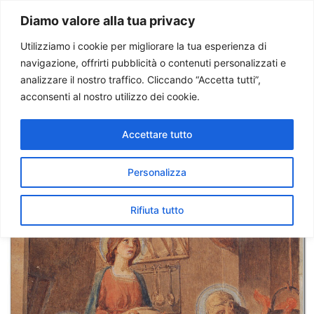
Paolo Ondarza
Diamo valore alla tua privacy
Utilizziamo i cookie per migliorare la tua esperienza di
navigazione, offrirti pubblicità o contenuti personalizzati e
Tag:
Indovina chi
analizzare il nostro traffico. Cliccando “Accetta tutti”,
acconsenti al nostro utilizzo dei cookie.
viene a pranzo?
Accettare tutto
A pranzo con Biagio Biagetti
su Radio Vaticana
Personalizza
Rifiuta tutto