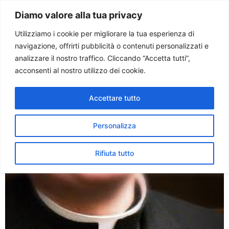
Paolo Ondarza
Diamo valore alla tua privacy
Utilizziamo i cookie per migliorare la tua esperienza di
navigazione, offrirti pubblicità o contenuti personalizzati e
Tag:
irlanda
analizzare il nostro traffico. Cliccando “Accetta tutti”,
acconsenti al nostro utilizzo dei cookie.
La Chiesa irlandese: dolore
Accettare tutto
e vergogna per gli abusi sui
minori negli istituti gestiti
Personalizza
da religiosi
Rifiuta tutto