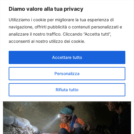
Paolo Ondarza
Diamo valore alla tua privacy
Utilizziamo i cookie per migliorare la tua esperienza di
navigazione, offrirti pubblicità o contenuti personalizzati e
Tag:
israele
analizzare il nostro traffico. Cliccando “Accetta tutti”,
acconsenti al nostro utilizzo dei cookie.
Alle origini della Bibbia. La
Accettare tutto
scoperta archeologica più
grande in 60 anni
Personalizza
Rifiuta tutto