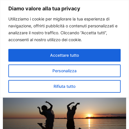
Paolo Ondarza
Diamo valore alla tua privacy
Utilizziamo i cookie per migliorare la tua esperienza di
navigazione, offrirti pubblicità o contenuti personalizzati e
Tag:
iturgia
analizzare il nostro traffico. Cliccando “Accetta tutti”,
acconsenti al nostro utilizzo dei cookie.
Sinodo. I giovani ritrovino
Accettare tutto
fiducia nella Chiesa, loro
casa
Personalizza
Rifiuta tutto