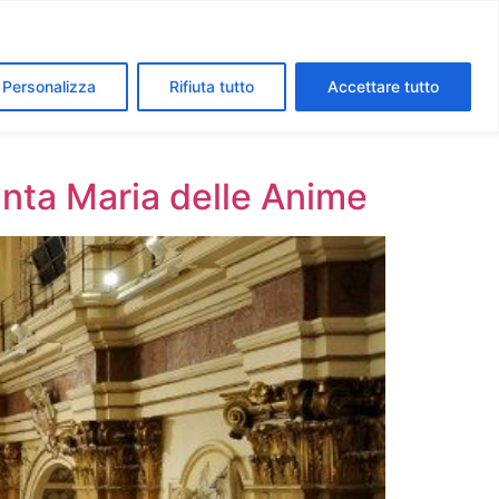
segreti dei Musei Vaticani
I luoghi della fede a Roma
Personalizza
Rifiuta tutto
Accettare tutto
Santa Maria delle Anime