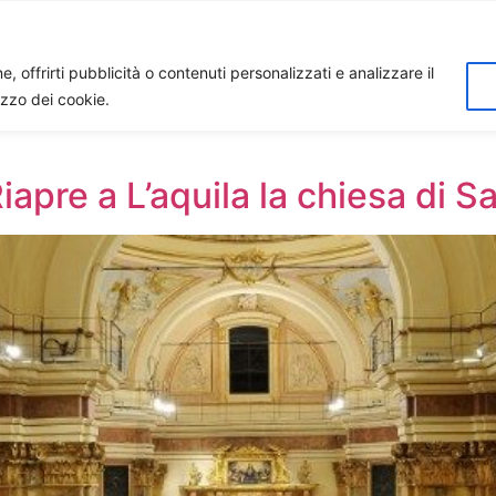
Home
Biagio Biagetti
Contatti
I 
, offrirti pubblicità o contenuti personalizzati e analizzare il
lizzo dei cookie.
Riapre a L’aquila la chiesa di 