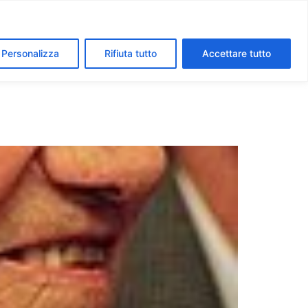
segreti dei Musei Vaticani
I luoghi della fede a Roma
Personalizza
Rifiuta tutto
Accettare tutto