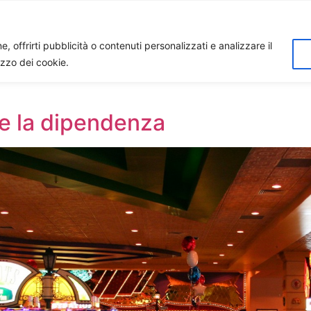
Home
Biagio Biagetti
Contatti
I 
, offrirti pubblicità o contenuti personalizzati e analizzare il
lizzo dei cookie.
ce la dipendenza