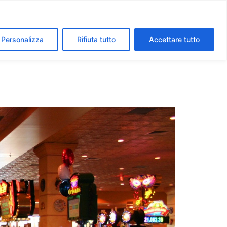
segreti dei Musei Vaticani
I luoghi della fede a Roma
Personalizza
Rifiuta tutto
Accettare tutto