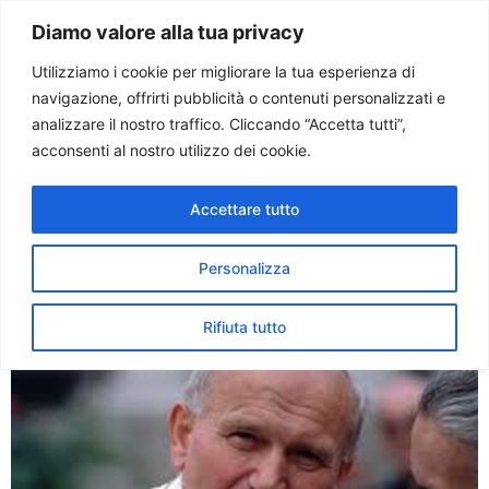
Paolo Ondarza
Diamo valore alla tua privacy
Utilizziamo i cookie per migliorare la tua esperienza di
navigazione, offrirti pubblicità o contenuti personalizzati e
Tag:
malattia
analizzare il nostro traffico. Cliccando “Accetta tutti”,
acconsenti al nostro utilizzo dei cookie.
36 anni fa l’elezione di
Accettare tutto
Giovanni Paolo II. Zimowski:
Papa della famiglia
Personalizza
Rifiuta tutto