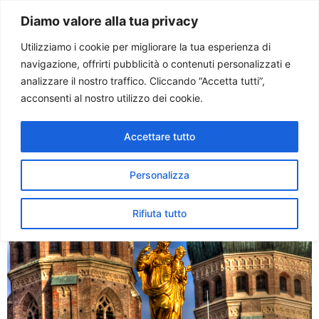
Paolo Ondarza
Diamo valore alla tua privacy
Utilizziamo i cookie per migliorare la tua esperienza di
navigazione, offrirti pubblicità o contenuti personalizzati e
Tag:
MARIENSÃ„ULE
analizzare il nostro traffico. Cliccando “Accetta tutti”,
acconsenti al nostro utilizzo dei cookie.
La Baviera attende
Accettare tutto
Benedetto XVI
Personalizza
Rifiuta tutto