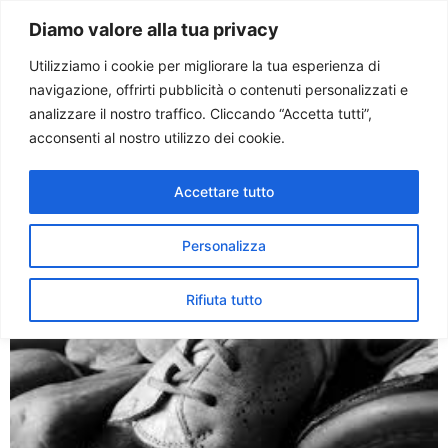
Paolo Ondarza
Diamo valore alla tua privacy
Utilizziamo i cookie per migliorare la tua esperienza di
navigazione, offrirti pubblicità o contenuti personalizzati e
Tag:
minori
analizzare il nostro traffico. Cliccando “Accetta tutti”,
acconsenti al nostro utilizzo dei cookie.
Pedofilia: la cattiveria
Accettare tutto
infame dell’omertà. La
denuncia di Meter
Personalizza
Rifiuta tutto