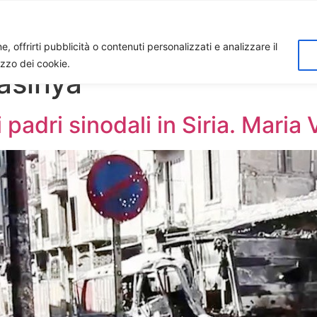
Home
Biagio Biagetti
Contatti
I 
, offrirti pubblicità o contenuti personalizzati e analizzare il
lizzo dei cookie.
asinya
adri sinodali in Siria. Maria V