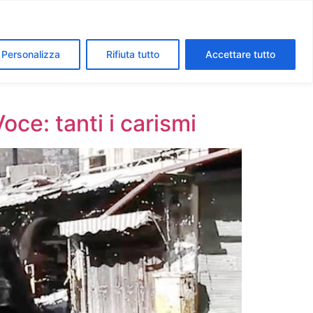
segreti dei Musei Vaticani
I luoghi della fede a Roma
Personalizza
Rifiuta tutto
Accettare tutto
oce: tanti i carismi