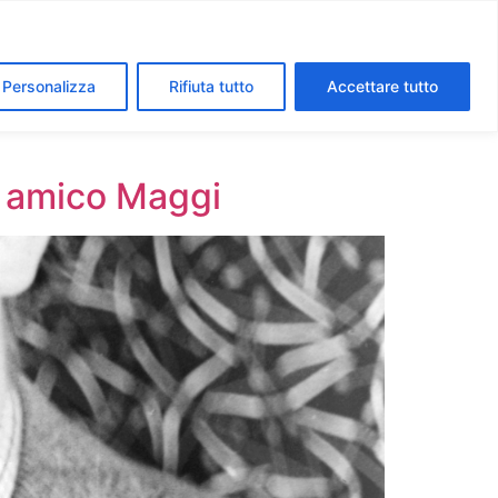
segreti dei Musei Vaticani
I luoghi della fede a Roma
Personalizza
Rifiuta tutto
Accettare tutto
fo amico Maggi