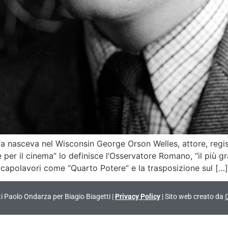
 nasceva nel Wisconsin George Orson Welles, attore, regis
er il cinema” lo definisce l’Osservatore Romano, “il più gran
er capolavori come “Quarto Potere” e la trasposizione sul […]
vati Paolo Ondarza per Biagio Biagetti |
Privacy Policy
| Sito web creato da