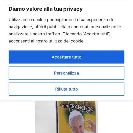
Paolo Ondarza
Diamo valore alla tua privacy
Utilizziamo i cookie per migliorare la tua esperienza di
navigazione, offrirti pubblicità o contenuti personalizzati e
Tag:
padre spinal
analizzare il nostro traffico. Cliccando “Accetta tutti”,
acconsenti al nostro utilizzo dei cookie.
Francesco in Bolivia: Chiesa
Accettare tutto
sia voce profetica per
società più giusta
Personalizza
Rifiuta tutto