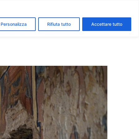
segreti dei Musei Vaticani
I luoghi della fede a Roma
Personalizza
Rifiuta tutto
Accettare tutto