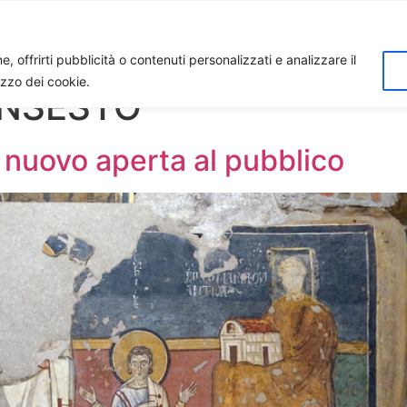
Home
Biagio Biagetti
Contatti
I 
, offrirti pubblicità o contenuti personalizzati e analizzare il
lizzo dei cookie.
INSESTO
 nuovo aperta al pubblico