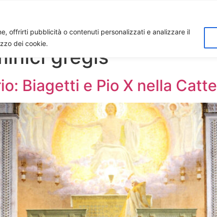
Home
Biagio Biagetti
Contatti
I 
, offrirti pubblicità o contenuti personalizzati e analizzare il
lizzo dei cookie.
inici gregis
io: Biagetti e Pio X nella Catt