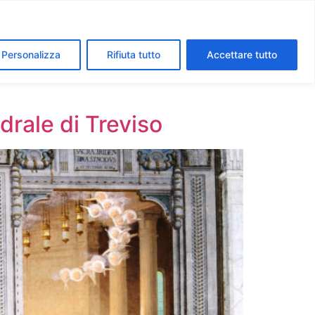
segreti dei Musei Vaticani
I luoghi della fede a Roma
Personalizza
Rifiuta tutto
Accettare tutto
edrale di Treviso