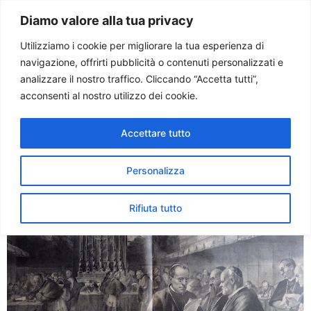
Paolo Ondarza
Diamo valore alla tua privacy
Utilizziamo i cookie per migliorare la tua esperienza di
navigazione, offrirti pubblicità o contenuti personalizzati e
Tag:
Pio XII
analizzare il nostro traffico. Cliccando “Accetta tutti”,
acconsenti al nostro utilizzo dei cookie.
Oggi come ieri. Biagetti e il
Accettare tutto
Conclave del 1939
Personalizza
Rifiuta tutto