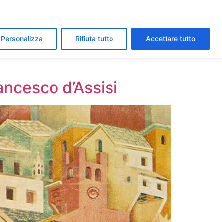
segreti dei Musei Vaticani
I luoghi della fede a Roma
Personalizza
Rifiuta tutto
Accettare tutto
rancesco d’Assisi