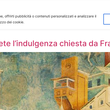
Home
Biagio Biagetti
Contatti
I 
, offrirti pubblicità o contenuti personalizzati e analizzare il
lizzo dei cookie.
pete l’indulgenza chiesta da F