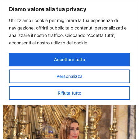
Paolo Ondarza
Diamo valore alla tua privacy
Utilizziamo i cookie per migliorare la tua esperienza di
navigazione, offrirti pubblicità o contenuti personalizzati e
Tag:
quaresime
analizzare il nostro traffico. Cliccando “Accetta tutti”,
acconsenti al nostro utilizzo dei cookie.
Quaresima. Tornano i
Accettare tutto
Ritratti di Santi letti da Koll,
Base e Bocciarelli
Personalizza
Rifiuta tutto