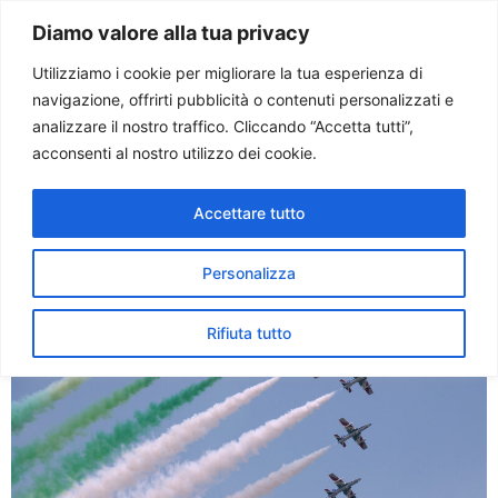
Paolo Ondarza
Diamo valore alla tua privacy
Utilizziamo i cookie per migliorare la tua esperienza di
navigazione, offrirti pubblicità o contenuti personalizzati e
Tag:
referendum
analizzare il nostro traffico. Cliccando “Accetta tutti”,
acconsenti al nostro utilizzo dei cookie.
“Repubblica avanti!”
Accettare tutto
Biagetti, testimone dello
storico referendum
Personalizza
Rifiuta tutto